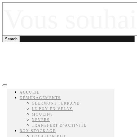
ACCUEIL
DÉMÉNAGEMENTS
CLERMONT FERRAND
LE PUY EN VELAY
MOULINS
NEVERS
TRANSFERT D’ACTIVITÉ
BOX STOCKAGE
LOCATION BOX