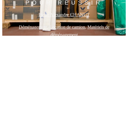
POUR RÉUSSIR
Pierre Alexandre CHANUT
Déménagement
,
Location de camion
,
Matériels de
déménagement