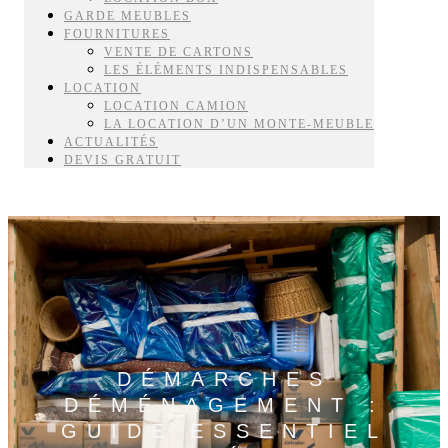
GARDE MEUBLES
FOURNITURES
VENTE DE CARTONS
LES ÉLÉMENTS INDISPENSABLES
LOCATION
LOCATION CAMION
LA LOCATION D’UN MONTE-MEUBLE
ACTUALITÉS
DEVIS GRATUIT
DÉMARCHES
DÉMÉNAGEMENT :
GUIDE ESSENTIEL