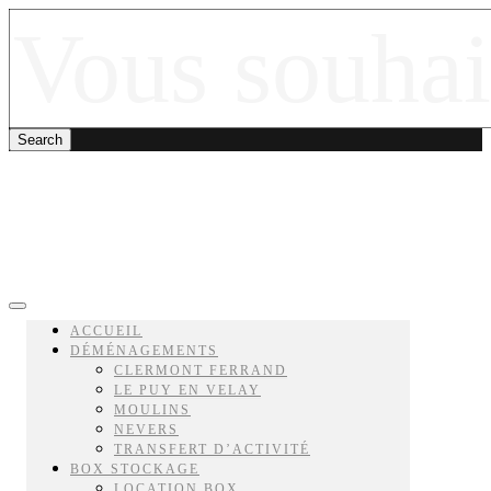
ACCUEIL
DÉMÉNAGEMENTS
CLERMONT FERRAND
LE PUY EN VELAY
MOULINS
NEVERS
TRANSFERT D’ACTIVITÉ
BOX STOCKAGE
LOCATION BOX