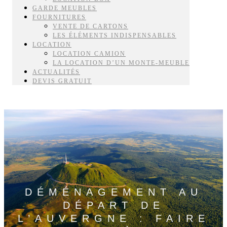
GARDE MEUBLES
FOURNITURES
VENTE DE CARTONS
LES ÉLÉMENTS INDISPENSABLES
LOCATION
LOCATION CAMION
LA LOCATION D’UN MONTE-MEUBLE
ACTUALITÉS
DEVIS GRATUIT
DÉMÉNAGEMENT AU
DÉPART DE
L’AUVERGNE : FAIRE