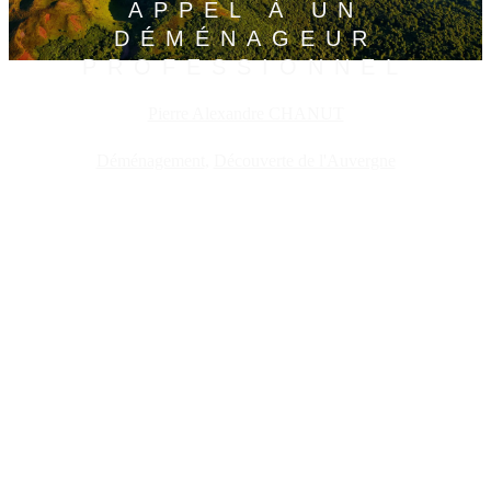
APPEL À UN
DÉMÉNAGEUR
PROFESSIONNEL
Pierre Alexandre CHANUT
Déménagement
,
Découverte de l'Auvergne