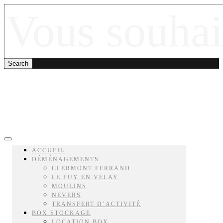
ACCUEIL
DÉMÉNAGEMENTS
CLERMONT FERRAND
LE PUY EN VELAY
MOULINS
NEVERS
TRANSFERT D’ACTIVITÉ
BOX STOCKAGE
LOCATION BOX