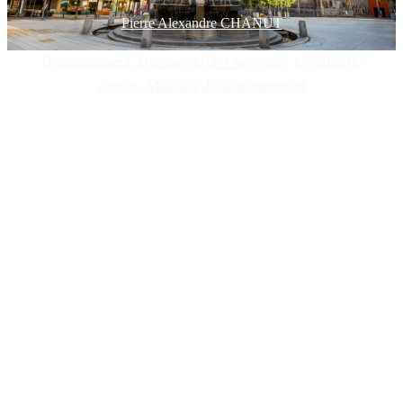
Pierre Alexandre CHANUT
Déménagement
,
Découverte de l'Auvergne
,
Location de
camion
,
Matériels de déménagement