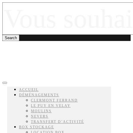
ACCUEIL
DÉMÉNAGEMENTS
CLERMONT FERRAND
LE PUY EN VELAY
MOULINS
NEVERS
TRANSFERT D’ACTIVITÉ
BOX STOCKAGE
LOCATION BOX