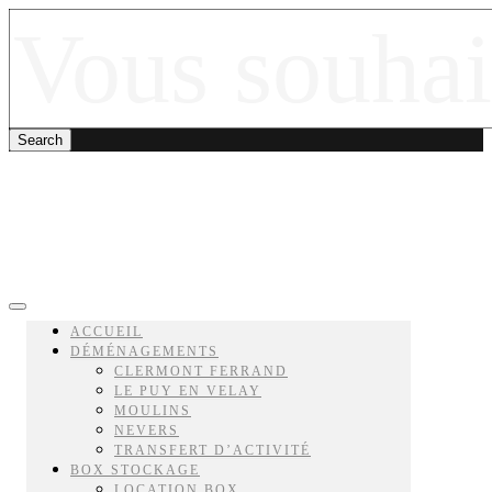
ACCUEIL
DÉMÉNAGEMENTS
CLERMONT FERRAND
LE PUY EN VELAY
MOULINS
NEVERS
TRANSFERT D’ACTIVITÉ
BOX STOCKAGE
LOCATION BOX