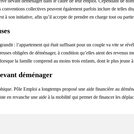
ivé devant déménager dans le cadre de leur emploi. Cependant de nombreu
s conventions collectives peuvent également parfois inclure de telles dis
 à son initiative, afin qu’il accepte de prendre en charge tout ou partie
uses
randit : l’appartement qui était suffisant pour un couple va vite se révé
ses obligées de déménager, à condition qu’elles aient des revenus modes
orsque la famille comprend au moins trois enfants, dont le plus jeune à
devant déménager
aphique. Pôle Emploi a longtemps proposé une aide financière au démé
xiste en revanche une aide à la mobilité qui permet de financer les dépla