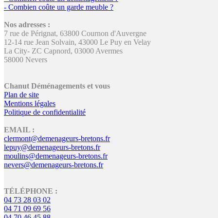
- Combien coûte un garde meuble ?
Nos adresses :
7 rue de Pérignat, 63800 Cournon d'Auvergne
12-14 rue Jean Solvain, 43000 Le Puy en Velay
La City- ZC Capnord, 03000 Avermes
58000 Nevers
Chanut Déménagements et vous
Plan de site
Mentions légales
Politique de confidentialité
EMAIL :
clermont@demenageurs-bretons.fr
lepuy@demenageurs-bretons.fr
moulins@demenageurs-bretons.fr
nevers@demenageurs-bretons.fr
TÉLÉPHONE :
04 73 28 03 02
04 71 09 69 56
04 70 46 45 88