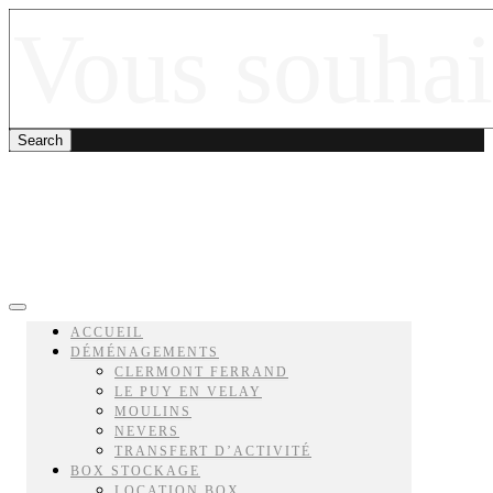
ACCUEIL
DÉMÉNAGEMENTS
CLERMONT FERRAND
LE PUY EN VELAY
MOULINS
NEVERS
TRANSFERT D’ACTIVITÉ
BOX STOCKAGE
LOCATION BOX