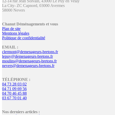
12-14 rue Jean Solvain, 43000 Le Puy en Velay
La City- ZC Capnord, 03000 Avermes
58000 Nevers
Chanut Déménagements et vous
Plan de site
Mentions légales
Politique de confidentialité
EMAIL :
clermont@demenageurs-bretons.fr
lepuy@demenageurs-bretons.fr
moulins@demenageurs-bretons.fr
nevers@demenageurs-bretons.fr
TÉLÉPHONE :
04 73 28 03 02
04 71 09 69 56
04 70 46 45 88
03 67 70 01 40
Nos derniers articles :