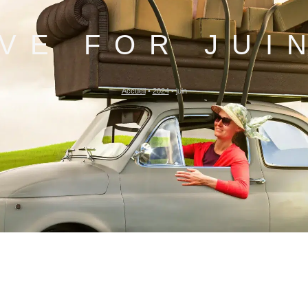
VE FOR JUIN
Accueil
•
2024
•
juin