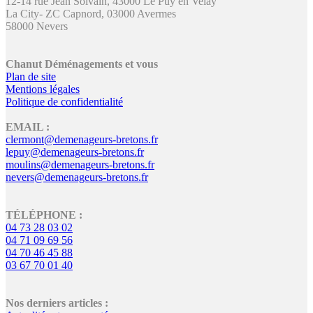
12-14 rue Jean Solvain, 43000 Le Puy en Velay
La City- ZC Capnord, 03000 Avermes
58000 Nevers
Chanut Déménagements et vous
Plan de site
Mentions légales
Politique de confidentialité
EMAIL :
clermont@demenageurs-bretons.fr
lepuy@demenageurs-bretons.fr
moulins@demenageurs-bretons.fr
nevers@demenageurs-bretons.fr
TÉLÉPHONE :
04 73 28 03 02
04 71 09 69 56
04 70 46 45 88
03 67 70 01 40
Nos derniers articles :