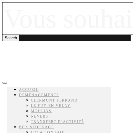
ACCUEIL
DÉMÉNAGEMENTS
CLERMONT FERRAND
LE PUY EN VELAY
MOULINS
NEVERS
TRANSFERT D’ACTIVITÉ
BOX STOCKAGE
LOCATION BOX