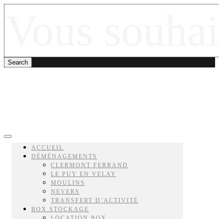
ACCUEIL
DÉMÉNAGEMENTS
CLERMONT FERRAND
LE PUY EN VELAY
MOULINS
NEVERS
TRANSFERT D’ACTIVITÉ
BOX STOCKAGE
LOCATION BOX