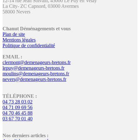
12-14 rue Jean Solvain, 43000 Le Puy en Velay
La City- ZC Capnord, 03000 Avermes
58000 Nevers
Chanut Déménagements et vous
Plan de site
Mentions légales
Politique de confidentialité
EMAIL :
clermont@demenageurs-bretons.fr
lepuy@demenageurs-bretons.fr
moulins@demenageurs-bretons.fr
nevers@demenageurs-bretons.fr
TÉLÉPHONE :
04 73 28 03 02
04 71 09 69 56
04 70 46 45 88
03 67 70 01 40
Nos derniers articles :