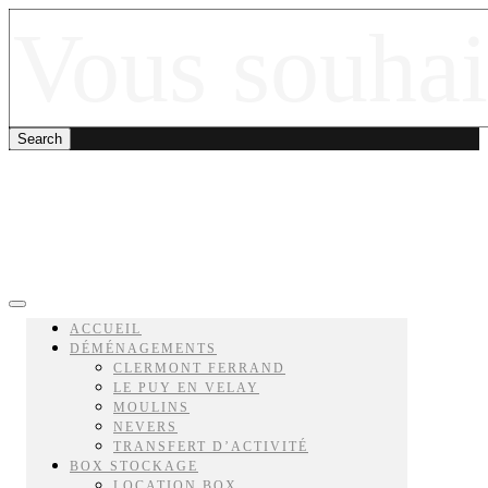
ACCUEIL
DÉMÉNAGEMENTS
CLERMONT FERRAND
LE PUY EN VELAY
MOULINS
NEVERS
TRANSFERT D’ACTIVITÉ
BOX STOCKAGE
LOCATION BOX