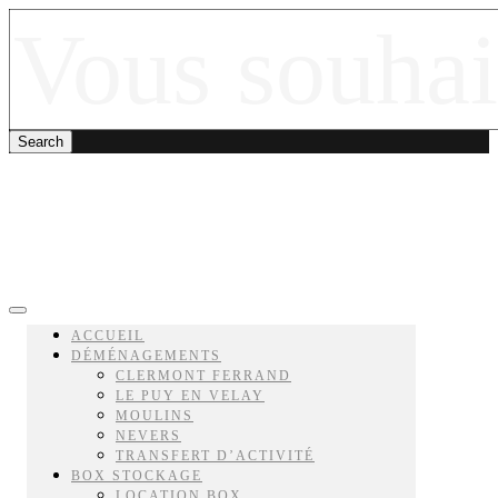
ACCUEIL
DÉMÉNAGEMENTS
CLERMONT FERRAND
LE PUY EN VELAY
MOULINS
NEVERS
TRANSFERT D’ACTIVITÉ
BOX STOCKAGE
LOCATION BOX